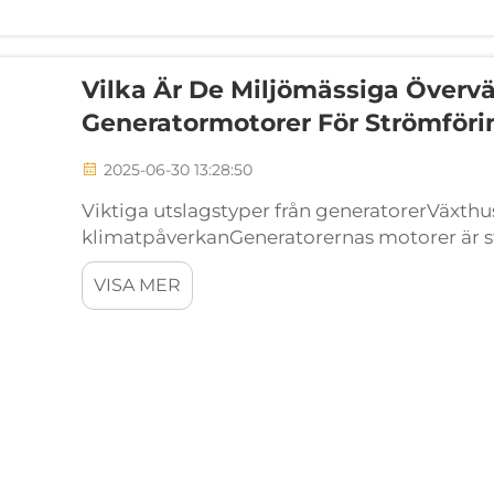
Vilka Är De Miljömässiga Över
Generatormotorer För Strömföri
2025-06-30 13:28:50
Viktiga utslagstyper från generatorerVäxth
klimatpåverkanGeneratorernas motorer är stor
(CO2) och metan (CH4), vilket leder till dram
VISA MER