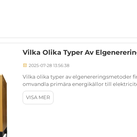
Vilka Olika Typer Av Elgenerer
2025-07-28 13:56:38
Vilka olika typer av elgenereringsmetoder f
omvandla primära energikällor till elektrici
samhället. Från fossila bränslen till förnybar
VISA MER