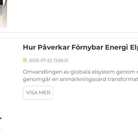
Hur Påverkar Förnybar Energi E
2025-07-22 13:56:51
Omvandlingen av globala elsystem genom r
genomgår en anmärkningsvärd transformat
sättet vi producerar och konsumerar el på. 
VISA MER
mest betydelsefulla...