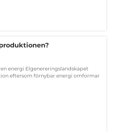
lproduktionen?
en energi Elgenereringslandskapet
ion eftersom förnybar energi omformar
Denna förändring representerar en av de