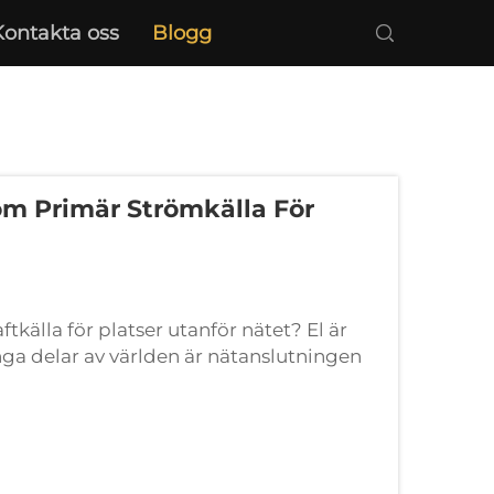
Kontakta oss
Blogg
m Primär Strömkälla För
källa för platser utanför nätet? El är
ga delar av världen är nätanslutningen
fall, alternativ energi så...