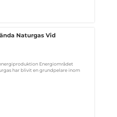
vända Naturgas Vid
n energiproduktion Energiområdet
urgas har blivit en grundpelare inom
 söker renare, mer effektiva...