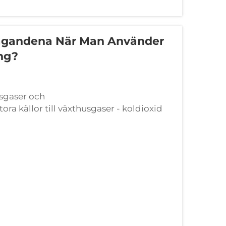
vägandena När Man Använder
ng?
usgaser och
a källor till växthusgaser - koldioxid
atiska klimatförändringar. Intergov...