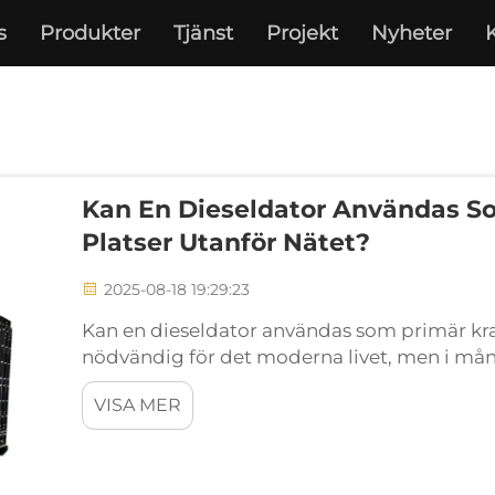
s
Produkter
Tjänst
Projekt
Nyheter
Kan En Dieseldator Användas So
Platser Utanför Nätet?
2025-08-18 19:29:23
Kan en dieseldator användas som primär kraft
nödvändig för det moderna livet, men i mån
fortfarande opålitlig eller obefintlig. I sådana 
VISA MER