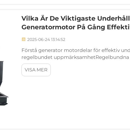
Vilka Är De Viktigaste Underhåll
Generatormotor På Gång Effekti
2025-06-24 13:14:52
Förstå generator motordelar för effektiv 
regelbundet uppmärksamhetRegelbundna i
kolvar, vevaxel och ventiler är avgörande för
VISA MER