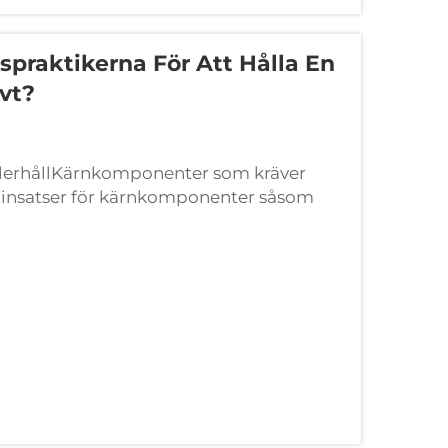
spraktikerna För Att Hålla En
vt?
underhållKärnkomponenter som kräver
nsatser för kärnkomponenter såsom
 en generators lång livslängd. Dessa...