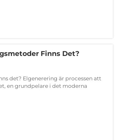
ingsmetoder Finns Det?
inns det? Elgenerering är processen att
tet, en grundpelare i det moderna
a resurser har olika metoder utvecklats ...