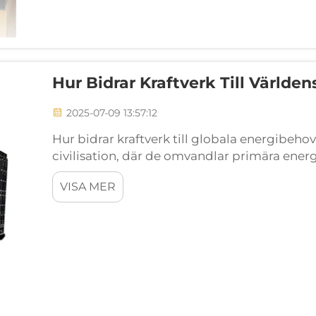
Hur Bidrar Kraftverk Till Världe
2025-07-09 13:57:12
Hur bidrar kraftverk till globala energibeho
civilisation, där de omvandlar primära energi
och sol – till el som driver...
VISA MER